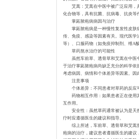
艾蒿：艾蒿在中医中被广泛应用，具
化合物等，具有抗菌、抗病毒、抗炎等
掌跖脓疱病病因与治疗
掌跖脓疱病是一种慢性复发性皮肤病
传、免疫、感染等因素有关。现代医学
等）、口服药物（如免疫抑制剂、维A
草药熬水治疗的可能性
虽然车前草、透骨草和艾蒿在中医中
于治疗掌跖脓疱病尚缺乏充分的科学依
考虑病因、病情和个体差异等因素。因
注意事项
个体差异：不同患者对草药的反应可
药物相互作用：如果患者正在使用其
互作用。
安全性：虽然草药通常被认为是天然
疗时应遵循医生的建议和指导。
综上所述，车前草、透骨草和艾蒿熬
疱病的治疗，建议患者遵循医生的建议