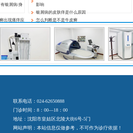
有银屑病/身
影响
银屑病的皮肤痒是什么原因
皮癣出现瘙痒应
怎么判断是不是牛皮癣
病比较好的治疗
联系电话：024-62650888
门诊时间：8：00—18：00
地址：沈阳市皇姑区北陵大街6号-5门
网站声明：本站信息仅做参考，不可作为诊疗依据！