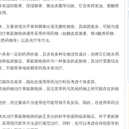
有温经散寒、排湿驱寒、驱虫杀菌等功效。它含有挥发油、黄酮类
作用。
，主要表现为手掌和脚掌出现无菌性脓疱。其病因复杂，可能与遗
治疗掌跖脓疱病通常采用外用药物（如糖皮质激素、维A酸类药物
酸类药物等）以及光疗等方法。
具有一定的药用价值，且含有多种生物活性成分，但将它们熬水用
据和临床验证。掌跖脓疱病作为一种复杂的皮肤病，其治疗需要综合
此，不能简单地依赖草药熬水来治疗。
能存在差异，因此在使用草药治疗时应考虑个体差异。
他药物治疗掌跖脓疱病，应注意草药与其他药物之间可能存在的相
的，但过量或不当使用也可能导致不良反应。因此，在使用草药治
水治疗掌跖脓疱病尚缺乏充分的科学依据和临床验证。对于掌跖脓
，采用现代医学方法进行规范治疗。同时，也可以考虑在传统医学的