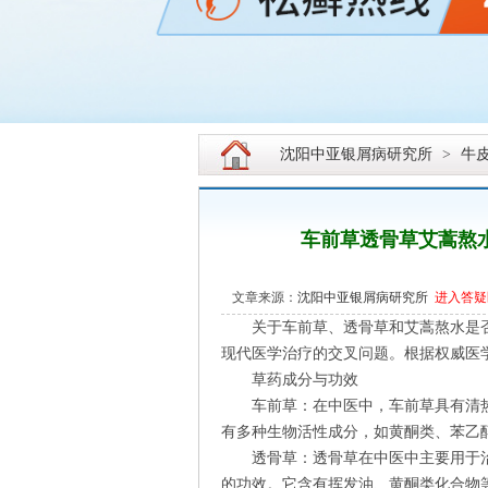
沈阳中亚银屑病研究所
>
牛
车前草透骨草艾蒿熬
文章来源：
沈阳中亚银屑病研究所
进入答疑
关于车前草、透骨草和艾蒿熬水是否
现代医学治疗的交叉问题。根据权威医
草药成分与功效
车前草：在中医中，车前草具有清热
有多种生物活性成分，如黄酮类、苯乙
透骨草：透骨草在中医中主要用于治
的功效。它含有挥发油、黄酮类化合物