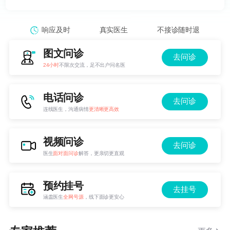
响应及时
真实医生
不接诊随时退
图文问诊
去问诊
24小时
不限次交流，足不出户问名医
电话问诊
去问诊
连线医生，沟通病情
更清晰更高效
视频问诊
去问诊
医生
面对面问诊
解答，更亲切更直观
预约挂号
去挂号
涵盖医生
全网号源
，线下面诊更安心