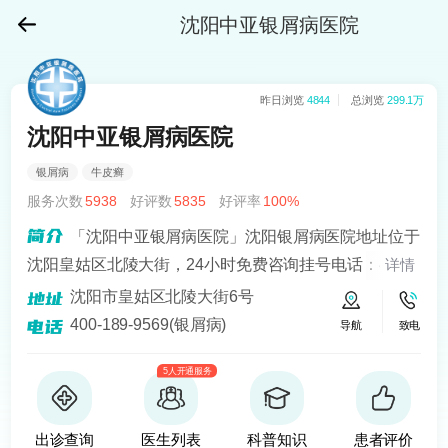
沈阳中亚银屑病医院
昨日浏览
4844
总浏览
299.1万
沈阳中亚银屑病医院
银屑病
牛皮癣
服务次数
5938
好评数
5835
好评率
100%
「沈阳中亚银屑病医院」沈阳银屑病医院地址位于
沈阳皇姑区北陵大街，24小时免费咨询挂号电话：400-
详情
189-9569！沈阳中亚在“recell黑色素细胞移植手术”治疗
沈阳市皇姑区北陵大街6号
银屑病上面取得很好的成就。
400-189-9569(银屑病)
导航
致电
5人开通服务
出诊查询
医生列表
科普知识
患者评价