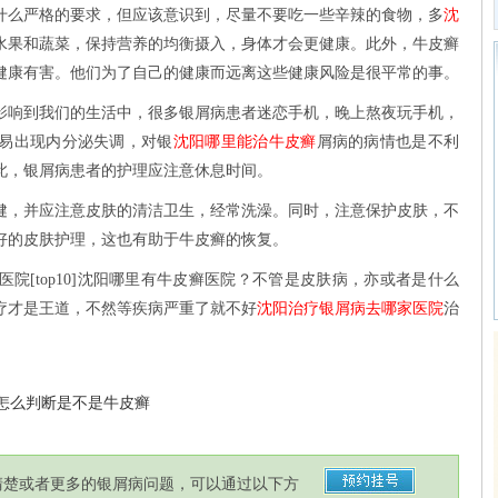
么严格的要求，但应该意识到，尽量不要吃一些辛辣的食物，多
沈
水果和蔬菜，保持营养的均衡摄入，身体才会更健康。此外，牛皮癣
健康有害。他们为了自己的健康而远离这些健康风险是很平常的事。
响到我们的生活中，很多银屑病患者迷恋手机，晚上熬夜玩手机，
易出现内分泌失调，对银
沈阳哪里能治牛皮癣
屑病的病情也是不利
此，银屑病患者的护理应注意休息时间。
，并应注意皮肤的清洁卫生，经常洗澡。同时，注意保护皮肤，不
好的皮肤护理，这也有助于牛皮癣的恢复。
[top10]沈阳哪里有牛皮癣医院？不管是皮肤病，亦或者是什么
疗才是王道，不然等疾病严重了就不好
沈阳治疗银屑病去哪家医院
治
:怎么判断是不是牛皮癣
清楚或者更多的银屑病问题，可以通过以下方